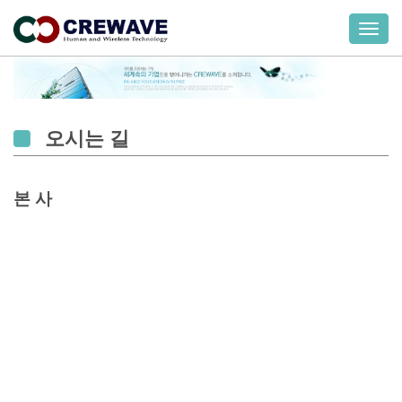
T
o
g
g
l
e
오시는 길
n
a
v
본 사
i
g
a
t
i
o
n