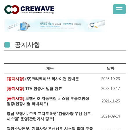
T
o
g
g
l
e
공지사항
n
a
v
제목
날짜
i
g
[공지사항]
(주)크리웨이브 회사이전 안내문
2025-10-23
a
[공지사항]
TTA 인증서 발급 완료
2023-10-17
t
i
[공지사항]
보행신호 자동연장 시스템 부품호환성
2021-11-25
o
필증(현장시험 국내최초)
n
충남 보령시, 주요 교차로 8곳 ‘긴급차량 우선 신호
2021-09-14
시스템’ 운영[관련기사 링크]
강원소방본부, 긴급차량 우선신호 시스템 확대 구축